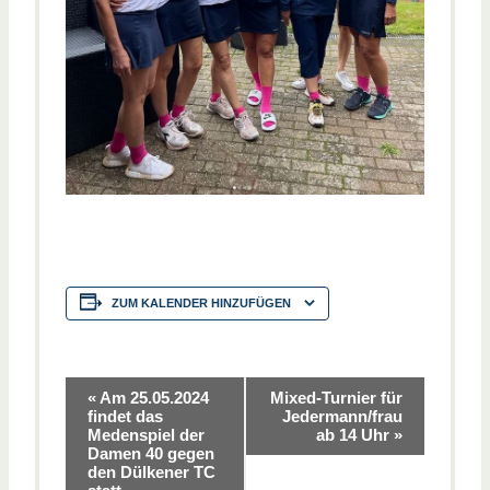
ZUM KALENDER HINZUFÜGEN
V
«
Am 25.05.2024
Mixed-Turnier für
findet das
Jedermann/frau
Medenspiel der
ab 14 Uhr
»
e
Damen 40 gegen
den Dülkener TC