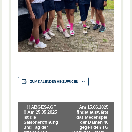
ZUM KALENDER HINZUFÜGEN
V
«
!! ABGESAGT
Am 15.06.2025
!! Am 25.05.2025
findet auswärts
ist die
das Medenspiel
e
Saisoneröffnung
der Damen 40
und Tag der
gegen den TG