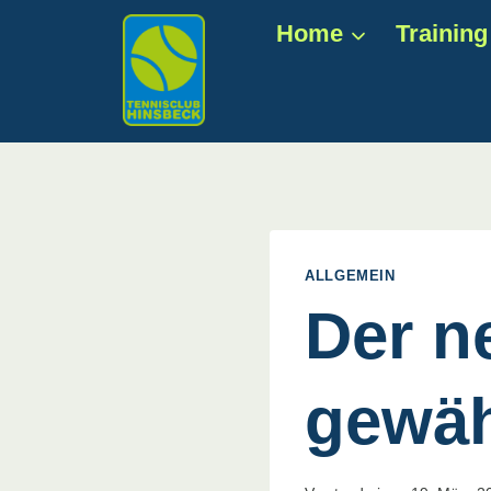
Zum
Home
Training
Inhalt
springen
ALLGEMEIN
Der n
gewäh