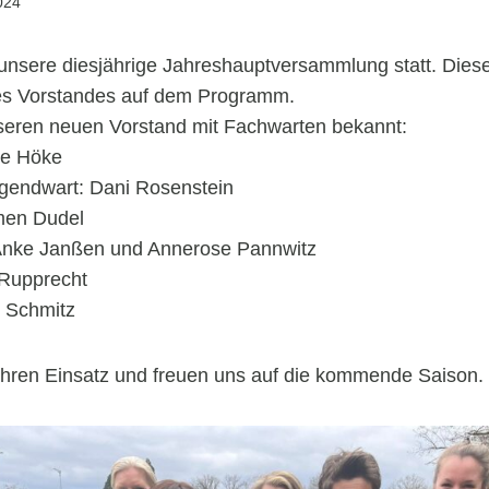
024
nsere diesjährige Jahreshauptversammlung statt. Dies
es Vorstandes auf dem Programm.
seren neuen Vorstand mit Fachwarten bekannt:
te Höke
ugendwart: Dani Rosenstein
men Dudel
Anke Janßen und Annerose Pannwitz
 Rupprecht
h Schmitz
 Ihren Einsatz und freuen uns auf die kommende Saison.