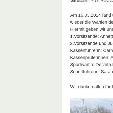
Von
tcadmin
19. März 2
Am 16.03.2024 fand u
wieder die Wahlen d
Hiermit geben wir un
1.Vorsitzende: Annet
2.Vorsitzende und J
Kassenführerin: Car
Kassenprüferinnen: 
Sportwartin: Delveta
Schriftführerin: Sara
Wir danken allen für