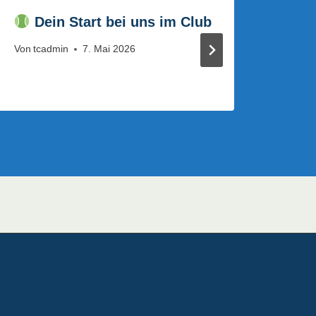
Dein Start bei uns im Club
Jah
2025
Von
tcadmin
7. Mai 2026
Von
tc