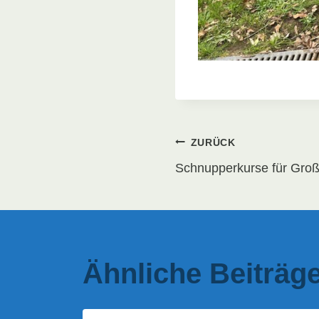
Beitragsna
ZURÜCK
Schnupperkurse für Groß
Ähnliche Beiträg