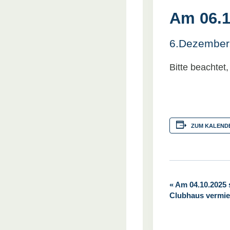
Am 06.1
6.Dezember
Bitte beachtet
ZUM KALEND
«
Am 04.10.2025 
V
Clubhaus vermiet
e