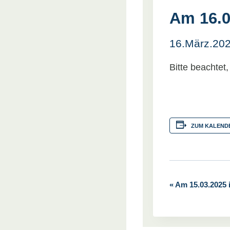
Am 16.0
16.März.20
Bitte beachtet
ZUM KALEND
«
Am 15.03.2025 i
V
e