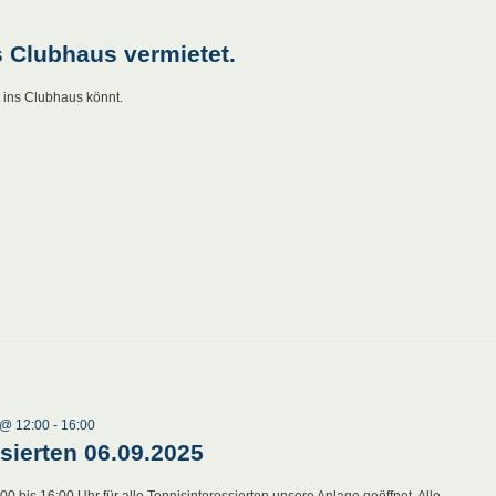
s Clubhaus vermietet.
t ins Clubhaus könnt.
 @ 12:00
-
16:00
ssierten 06.09.2025
 bis 16:00 Uhr für alle Tennisinteressierten unsere Anlage geöffnet. Alle