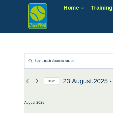
Zum
Home
Training
Inhalt
springen
Veranstaltun
Veranstaltungen
Bitte
Schlüsselwort
Suche
eingeben.
23.August.2025
 -
Suche
Heute
und
nach
Datum
Veranstaltungen
wählen.
Ansichten,
Schlüsselwort.
August 2025
Navigation